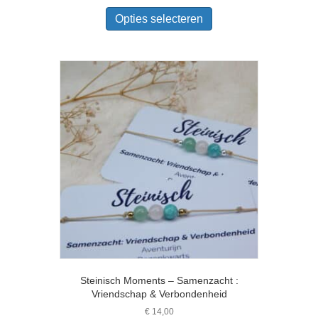
Dit
product
Opties selecteren
heeft
meerdere
variaties.
Deze
optie
kan
gekozen
worden
op
de
productpagina
Steinisch Moments – Samenzacht :
Vriendschap & Verbondenheid
€
14,00