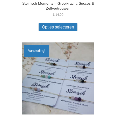
Steinisch Moments – Groeikracht: Succes &
Zelfvertrouwen
€
14,00
Dit
product
Opties selecteren
heeft
meerdere
variaties.
Deze
Aanbieding!
optie
kan
gekozen
worden
op
de
productpagina