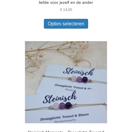
liefde voor jezelf en de ander
€
14,00
Dit
product
Opties selecteren
heeft
meerdere
variaties.
Deze
optie
kan
gekozen
worden
op
de
productpagina