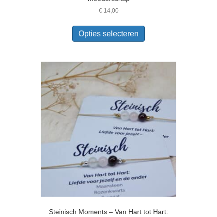
€
14,00
Dit
product
Opties selecteren
heeft
meerdere
variaties.
Deze
optie
kan
gekozen
worden
op
de
productpagina
Steinisch Moments – Van Hart tot Hart: