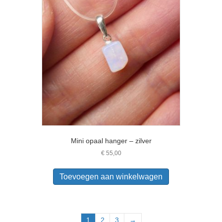
Mini opaal hanger – zilver
€
55,00
Toevoegen aan winkelwagen
1
2
3
→